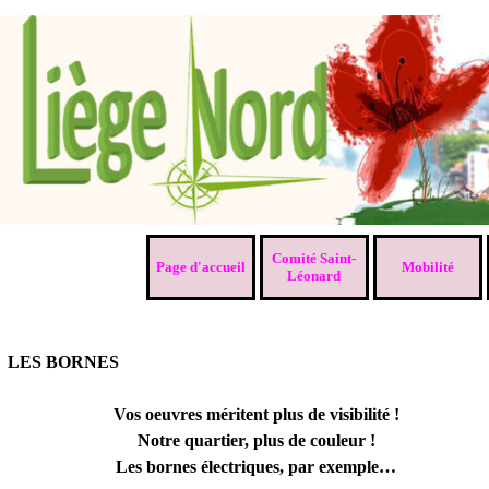
Aller au contenu
Comité Saint-
Page d'accueil
Mobilité
▼
Léonard
LES BORNES
Vos oeuvres méritent plus de visibilité !
Notre quartier, plus de couleur !
Les bornes électriques, par exemple…