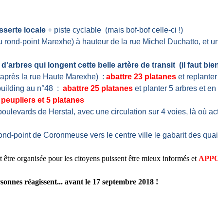
sserte locale
+ piste cyclable (mais bof-bof celle-ci !)
 rond-point Marexhe) à hauteur de la rue Michel Duchatto, et un
 d'arbres qui longent cette belle artère de transit (il faut bi
 après la rue Haute Marexhe) :
abattre 23 platanes
et replante
 building au n°48 :
abattre 25 platanes
et planter 5 arbres et e
 peupliers et 5 platanes
ulevards de Herstal, avec une circulation sur 4 voies, là où actu
ond-point de Coronmeuse vers le centre ville le gabarit des quais
t être organisée pour les citoyens puissent être mieux informés et
APPO
sonnes réagissent... avant le 17 septembre 2018 !