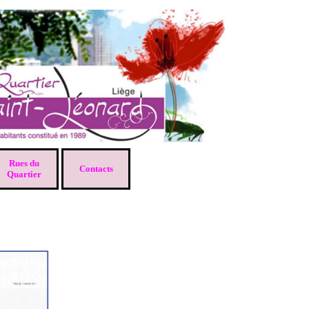
Rues du
▼
Contacts
▼
▼
Quartier