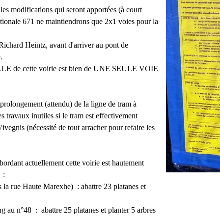
es modifications qui seront apportées (à court
ationale 671 ne maintiendrons que 2x1 voies pour la
ichard Heintz, avant d'arriver au pont de
.
ÉELLE de cette voirie est bien de UNE SEULE VOIE
rolongement (attendu) de la ligne de tram à
travaux inutiles si le tram est effectivement
ivegnis (nécessité de tout arracher pour refaire les
ordant actuellement cette voirie est hautement
 :
 la rue Haute Marexhe) : abattre 23 platanes et
ng au n°48 : abattre 25 platanes et planter 5 arbres