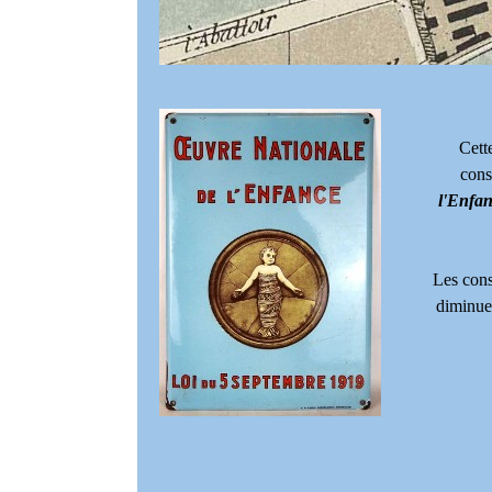
Cett
cons
l'Enfa
Les cons
diminuer