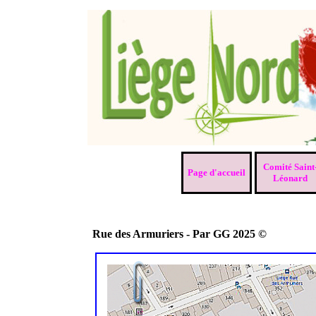
Aller au contenu
Comité Saint
Page d'accueil
Léonard
Rue des Armuriers - Par GG 2025 ©