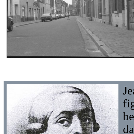
Je
fi
be
da