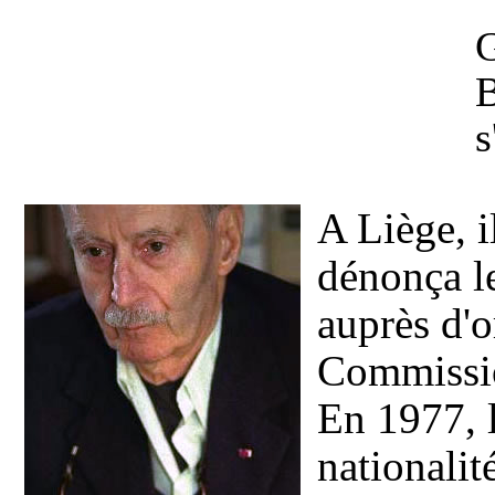
G
B
s
A Liège, i
dénonça le
auprès d'
Commissio
En 1977, l
nationalit