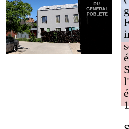
g
F
i
s
é
S
l
é
1
S