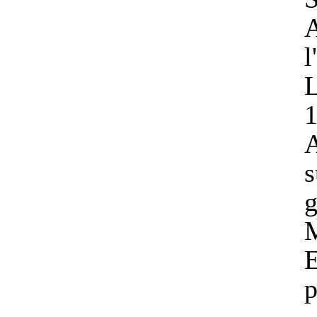
A
l
L
1
A
s
g
M
E
p