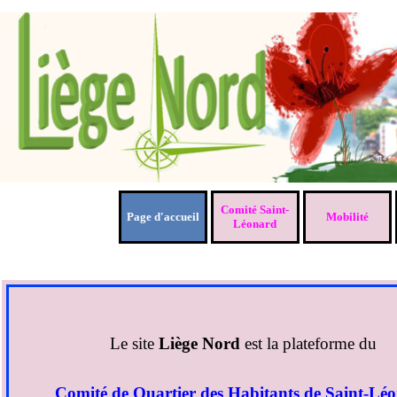
Aller au contenu
Comité Saint-
Page d'accueil
Mobilité
▼
Léonard
Le site
Liège Nord
est la plateforme du
Comité de Quartier des Habitants de Saint-Lé